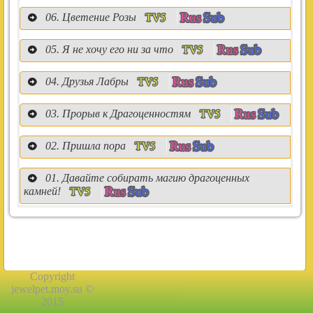
06. Цветение Розы
05. Я не хочу его ни за что
04. Друзья Лабры
03. Прорыв к Драгоценностям
02. Пришла пора
01. Давайте собирать магию драгоценных
камней!
Copyright
jewelpet.moy.su ©
2015