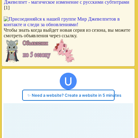
Джевелпет - магическое изменение с русскими субтитрами
[1]
Чтобы знать когда выйдет новая серия из сезона, вы можете
смотреть объявления через ссылку.