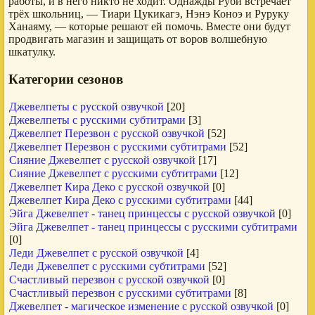
работы, и в него никто не ходит. Однажды Руби встречает
трёх школьниц, — Тиари Цукикагэ, Нэнэ Коноэ и Руруку
Ханаяму, — которые решают ей помочь. Вместе они будут
продвигать магазин и защищать от воров волшебную
шкатулку.
Категории сезонов
Джевелпеты с русской озвучкой
[20]
Джевелпеты с русскими субтитрами
[3]
Джевелпет Перезвон с русской озвучкой
[52]
Джевелпет Перезвон с русскими субтитрами
[52]
Сияние Джевелпет с русской озвучкой
[17]
Сияние Джевелпет с русскими субтитрами
[12]
Джевелпет Кира Деко с русской озвучкой
[0]
Джевелпет Кира Деко с русскими субтитрами
[44]
Эйга Джевелпет - танец принцессы с русской озвучкой
[0]
Эйга Джевелпет - танец принцессы с русскими субтитрами
[0]
Леди Джевелпет с русской озвучкой
[4]
Леди Джевелпет с русскими субтитрами
[52]
Счастливый перезвон с русской озвучкой
[0]
Счастливый перезвон с русскими субтитрами
[8]
Джевелпет - магическое изменение с русской озвучкой
[0]