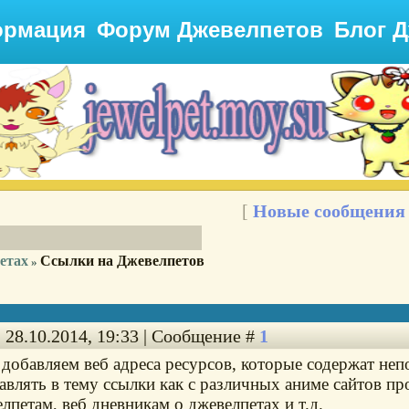
рмация
Форум Джевелпетов
Блог 
[
Новые сообщения
етах
Ссылки на Джевелпетов
»
 28.10.2014, 19:33 | Сообщение #
1
добавляем веб адреса ресурсов, которые содержат не
влять в тему ссылки как с различных аниме сайтов про
лпетам, веб дневникам о джевелпетах и т.д.