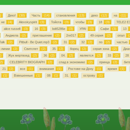
)
Деко!
(30)
Часть
(14)
становления
(13)
деко
(12)
на
(11)
не
(4)
Alexskyspirit
(3)
Тойота
(3)
чтобы
(3)
18
(3)
TELE2 E
alice russell
(3)
16
(3)
bdt5286e
(3)
УРА!
(3)
Сафи
(3)
13
Анджела
(2)
приглашение
(2)
2re017
(2)
49 серия
(2)
опал
(
alk
(2)
Pitbull - Be Quiet.mp3
(2)
31
(2)
32
(2)
по
(2)
частью
 линии
(2)
Свитспет
(2)
35
(2)
борец
(2)
серая зона
(2)
Диа
)
Жук мертвоед
(2)
36
(2)
04.
(2)
является
(2)
33
(2)
28
2)
CELEBRITY BIOGRAPH
(2)
спад в экономике
(2)
принца
(2)
бит
21
(2)
все
(1)
внимания
(1)
Ростове-на-Дону
(1)
время
(1)
(1)
Взвешенные
(1)
08
(1)
31.
(1)
острову
(1)