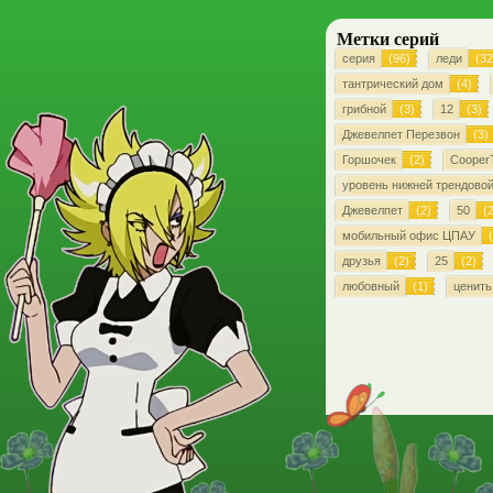
Метки серий
серия
(96)
леди
(32
тантрический дом
(4)
грибной
(3)
12
(3)
Джевелпет Перезвон
(3)
Горшочек
(2)
CooperT
уровень нижней трендовой
Джевелпет
(2)
50
(2
мобильный офис ЦПАУ
(
друзья
(2)
25
(2)
любовный
(1)
ценить