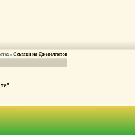
етах
Ссылки на Джевелпетов
»
кте"