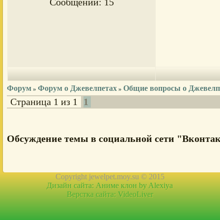
Сообщений:
15
Форум
Форум о Джевелпетах
Общие вопросы о Джевелп
»
»
Страница
1
из
1
1
Обсуждение темы в социальной сети "Вконта
Copyright jewelpet.moy.su © 2015
Дизайн сайта:
Аниме клон
by Alexiya
Верстка сайта: VideoLiver