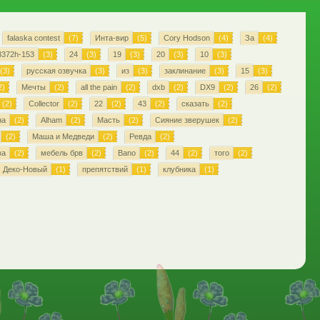
falaska contest
(7)
Инта-вир
(5)
Cory Hodson
(4)
За
(4)
3372h-153
(3)
24
(3)
19
(3)
20
(3)
10
(3)
(3)
русская озвучка
(3)
из
(3)
заклинание
(3)
15
(3)
2)
Мечты
(2)
all the pain
(2)
dxb
(2)
DX9
(2)
26
(2)
(2)
Collector
(2)
22
(2)
43
(2)
сказать
(2)
на
(2)
Alham
(2)
Масть
(2)
Сияние зверушек
(2)
(2)
Маша и Медведи
(2)
Ревда
(2)
ва
(2)
мебель брв
(2)
Bano
(2)
44
(2)
того
(2)
Деко-Новый
(1)
препятствий
(1)
клубника
(1)