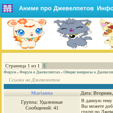
Аниме про Джевелпетов
Инфо
Страница
1
из
1
1
Форум
Форум о Джевелпетах
Общие вопросы о Джевелп
»
»
Ссылки на Джевелпетов
Marianna
Дата: Вторник,
В данную тему 
Группа: Удаленные
Вы можете доба
Сообщений:
41
групп по Джеве